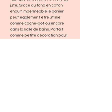
jute. Grace au fond en coton
enduit impérméable le panier
peut également être utilisé
comme cache-pot ou encore
dans la salle de bains. Parfait
comme petite décoration pour
égayer votre intérieur. Diamètre
env. 17cm, hauteur env. entre
15cm et 18 cm (peut être
modifié). Lavable à la main.
Sari G.
Boutique
About
Contact