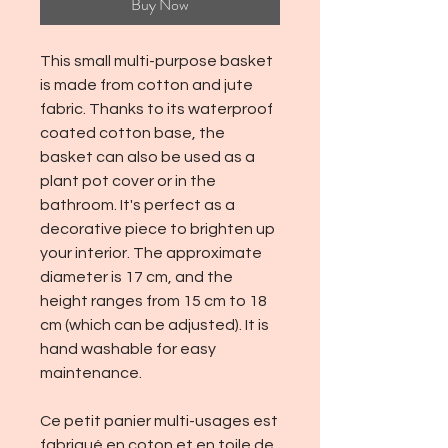
Buy Now
This small multi-purpose basket
is made from cotton and jute
fabric. Thanks to its waterproof
coated cotton base, the
basket can also be used as a
plant pot cover or in the
bathroom. It's perfect as a
decorative piece to brighten up
your interior. The approximate
diameter is 17 cm, and the
height ranges from 15 cm to 18
cm (which can be adjusted). It is
hand washable for easy
maintenance.
Ce petit panier multi-usages est
fabriqué en coton et en toile de