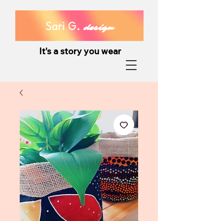
Sari G.
design
It's a story you wear
It's a story you wear