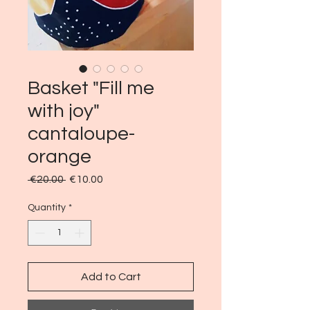
Basket "Fill me
with joy"
cantaloupe-
orange
Regular
Sale
 €20.00 
€10.00
Price
Price
Quantity
*
Add to Cart