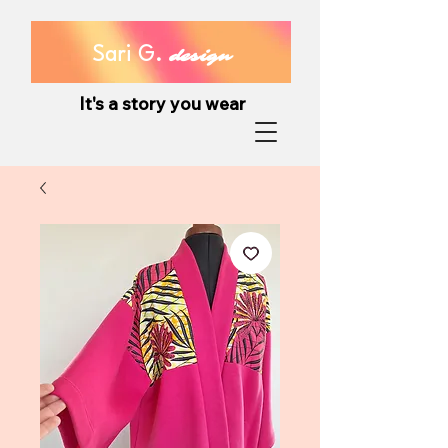
Sari G.
design
It's a story you wear
It's a story you wear