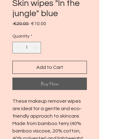
Skin wipes "In the
jungle" blue
Regular
Sale
 €20.00 
€10.00
Price
Price
Quantity
*
Add to Cart
Buy Now
These makeup remover wipes
are ideal for a gentle and eco-
friendly approach to skincare.
Made from bamboo terry (40%
bamboo viscose, 20% cotton,
40% polyester) and lightweight