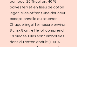
bambou, 20 % coton, 40 %
polyester) et en tissu de coton
léger, elles offrent une douceur
exceptionnelle au toucher.
Chaque lingette mesure environ
8 cm x 8 cm, et le lot comprend
10 pièces. Elles sont emballées
dans du coton enduit (100 %
coton avec enduction acrylique,
imperméable), alliant esthétique
et fonctionnalité. Les lingettes
sont lavables à 40 °C, emballage
peut être lavé à la main.
Sari G.
Boutique