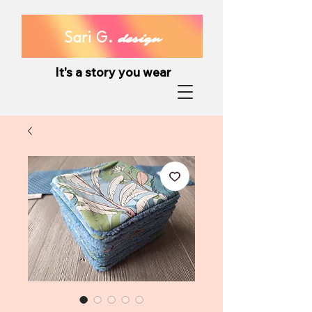
Sari G.
design
It's a story you wear
It's a story you wear